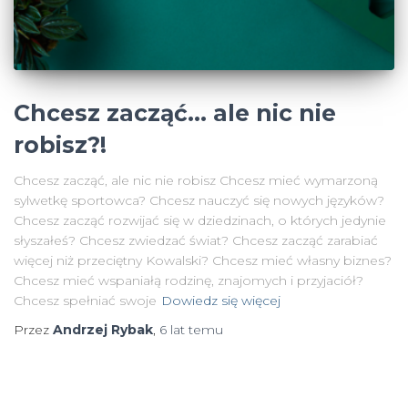
Chcesz zacząć… ale nic nie
robisz?!
Chcesz zacząć, ale nic nie robisz Chcesz mieć wymarzoną
sylwetkę sportowca? Chcesz nauczyć się nowych języków?
Chcesz zacząć rozwijać się w dziedzinach, o których jedynie
słyszałeś? Chcesz zwiedzać świat? Chcesz zacząć zarabiać
więcej niż przeciętny Kowalski? Chcesz mieć własny biznes?
Chcesz mieć wspaniałą rodzinę, znajomych i przyjaciół?
Chcesz spełniać swoje
Dowiedz się więcej
Przez
Andrzej Rybak
,
6 lat
temu