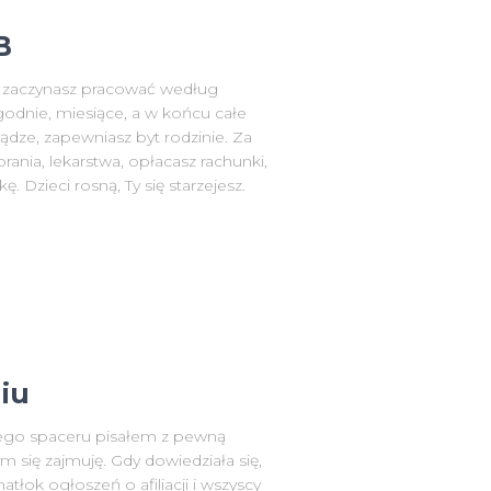
B
, zaczynasz pracować według
ygodnie, miesiące, a w końcu całe
niądze, zapewniasz byt rodzinie. Za
rania, lekarstwa, opłacasz rachunki,
 Dzieci rosną, Ty się starzejesz.
iu
zego spaceru pisałem z pewną
 się zajmuję. Gdy dowiedziała się,
 natłok ogłoszeń o afiliacji i wszyscy