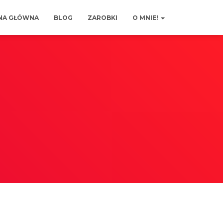
NA GŁÓWNA
BLOG
ZAROBKI
O MNIE!