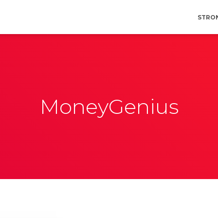
STRO
MoneyGenius