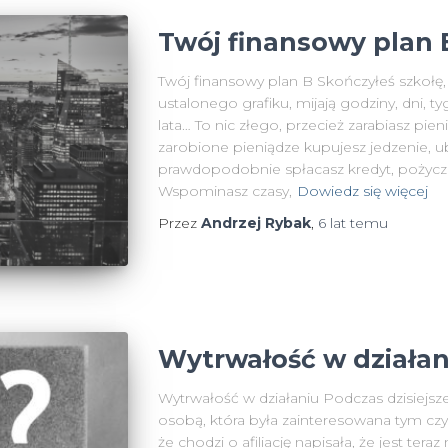
Twój finansowy plan 
Twój finansowy plan B Skończyłeś szkołę
ustalonego grafiku, mijają godziny, dni, t
lata… To nic złego, przecież zarabiasz pie
zarobione pieniądze kupujesz jedzenie, ub
prawdopodobnie spłacasz kredyt, pożyczkę.
Wspominasz czasy,
Dowiedz się więcej
Przez
Andrzej Rybak
,
6 lat
temu
Wytrwałość w działan
Wytrwałość w działaniu Podczas dzisiejs
osobą, która była zainteresowana tym czym
że chodzi o afiliację napisała, że jest teraz