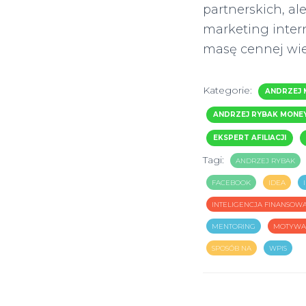
partnerskich, al
marketing intern
masę cennej wie
Kategorie:
ANDRZEJ 
ANDRZEJ RYBAK MONE
EKSPERT AFILIACJI
Tagi:
ANDRZEJ RYBAK
FACEBOOK
IDEA
INTELIGENCJA FINANSOW
MENTORING
MOTYWA
SPOSÓB NA
WPIS