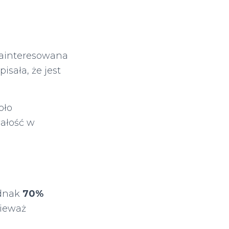
zainteresowana
pisała, że jest
oło
wałość w
ednak
70%
nieważ