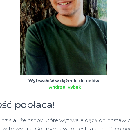
Wytrwałość w dążeniu do celów,
Andrzej Rybak
ść popłaca!
dzisiaj, że osoby które wytrwale dążą do postawi
wite wyniki. Godnym uwagi jest fakt, że Ci co pod