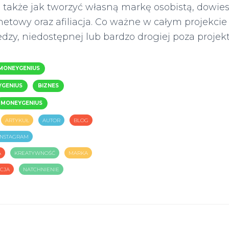
e także jak tworzyć własną markę osobistą, dowies
etowy oraz afiliacja. Co ważne w całym projekcie 
dzy, niedostępnej lub bardzo drogiej poza projek
MONEYGENIUS
YGENIUS
BIZNES
MONEYGENIUS
ARTYKUŁ
AUTOR
BLOG
INSTAGRAM
A
KREATYWNOŚĆ
MARKA
CJA
NATCHNIENIE