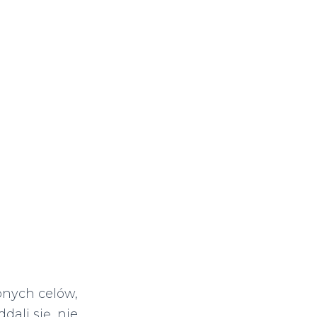
onych celów,
dali się, nie