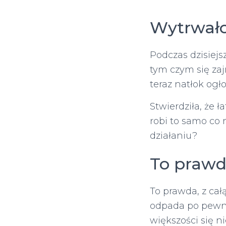
Wytrwało
Podczas dzisiej
tym czym się za
teraz natłok ogło
Stwierdziła, że 
robi to samo co 
działaniu?
To prawd
To prawda, z cał
odpada po pewny
większości się n