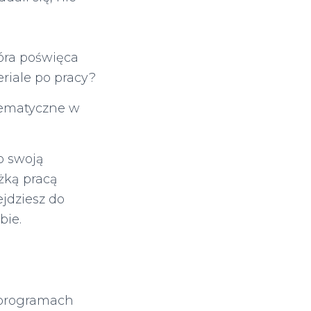
tóra poświęca
eriale po pracy?
tematyczne w
o swoją
ężką pracą
jdziesz do
bie.
a programach