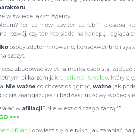
harakteru
,
e w świecie jakim żyjemy.
ofeum? Ten co mówi, czy ten co robi? Ta osoba, k
na rozwój, czy ten kto siada na kanapę i ogląda s
lko
osoby zdeterminowane, konsekwentne i sys
na szczyt.
hcesz zbudować świetną markę osobistą, zadbać 
wietnym piłkarzem jak
Cristiano Ronaldo
, który ci
ma.
Nie ważne
co chcesz osiągnąć,
ważne
jak pode
dzo się zaangażujesz i będziesz uczciwy wobec sie
ziałać w
afiliacji
? Nie wiesz od czego zacząć?
GO >>>
ert Afiliacji
dowiesz się nie tylko, jak zarabiać n