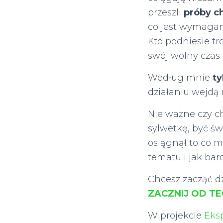
przeszli
próby c
co jest wymagan
Kto podniesie tr
swój wolny czas 
Według mnie
ty
działaniu wejdą 
Nie ważne czy c
sylwetkę, być ś
osiągnął to co 
tematu i jak bar
Chcesz zacząć d
ZACZNIJ OD TE
W projekcie
Eksp