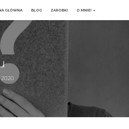
NA GŁÓWNA
BLOG
ZAROBKI
O MNIE!
u
 2020