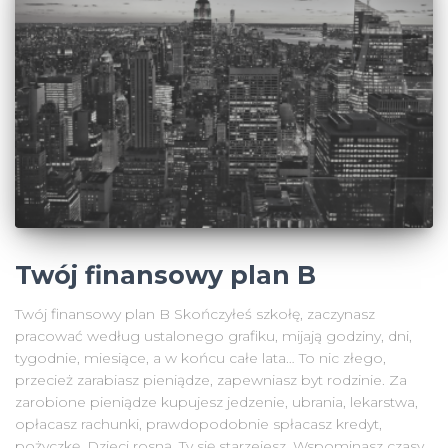
Twój finansowy plan B
Twój finansowy plan B Skończyłeś szkołę, zaczynasz
pracować według ustalonego grafiku, mijają godziny, dni,
tygodnie, miesiące, a w końcu całe lata… To nic złego,
przecież zarabiasz pieniądze, zapewniasz byt rodzinie. Za
zarobione pieniądze kupujesz jedzenie, ubrania, lekarstwa,
opłacasz rachunki, prawdopodobnie spłacasz kredyt,
pożyczkę. Dzieci rosną, Ty się starzejesz. Wspominasz czasy,