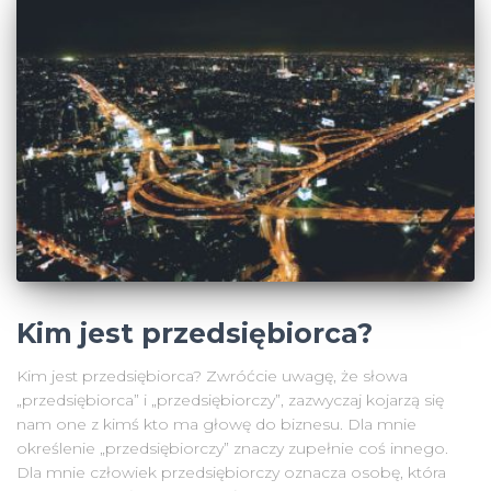
Kim jest przedsiębiorca?
Kim jest przedsiębiorca? Zwróćcie uwagę, że słowa
„przedsiębiorca” i „przedsiębiorczy”, zazwyczaj kojarzą się
nam one z kimś kto ma głowę do biznesu. Dla mnie
określenie „przedsiębiorczy” znaczy zupełnie coś innego.
Dla mnie człowiek przedsiębiorczy oznacza osobę, która