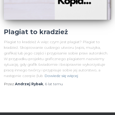
Plagiat to kradzież
Plagiat to kradzież A więc czym jest plagiat? Plagiat to
kradzież. Skopiowanie cudzego utworu (wpis, muzyka,
grafika) lub jego części i przypisanie sobie praw autorskich.
W przypadku projektu graficznego plagiatem nazwiemy
sytuację, gdy grafik świadomie i bezprawnie wykorzystuje
pracę innego twórcy i przypisuje sobie jej autorstwo, a
następnie czerpie (lub
Dowiedz się więcej
Przez
Andrzej Rybak
,
6 lat
temu